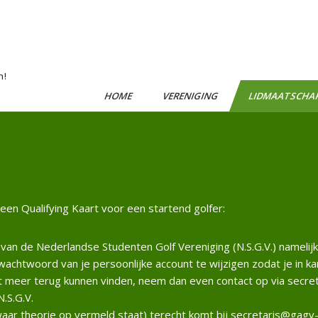
n!
HOME
VERENIGING
LIDMAATSCHA
 een Qualifying Kaart voor een startend golfer:
 van de Nederlandse Studenten Golf Vereniging (N.S.G.V.) namelij
wachtwoord van je persoonlijke account te wijzigen zodat je in ka
iet meer terug kunnen vinden, neem dan even contact op via
secre
N.S.G.V.
aar theorie op vermeld staat) terecht komt bij secretaris@gagv-p