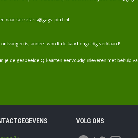
len naar
secretaris@gagv-pitch.nl.
s ontvangen is, anders wordt de kaart ongeldig verklaard!
 kun je de gespeelde Q-kaarten eenvoudig inleveren met behulp va
NTACTGEGEVENS
VOLG ONS
Facebook
Twitter
Instagram
einde 7a