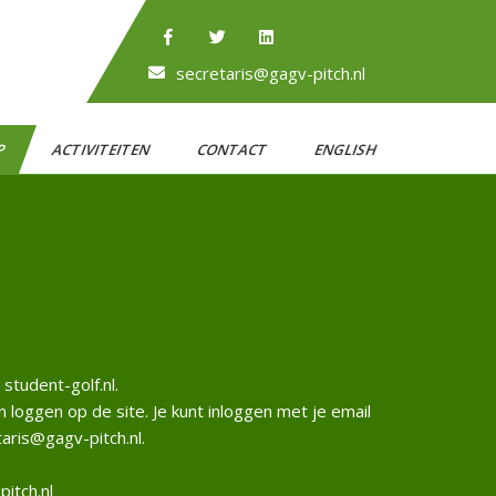
secretaris@gagv-pitch.nl
P
ACTIVITEITEN
CONTACT
ENGLISH
k
student-golf.nl.
n loggen op de site. Je kunt inloggen met je email
taris@
gagv-pitch.nl.
itch.nl