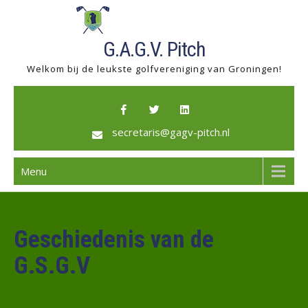
Skip
to
content
G.A.G.V. Pitch
Welkom bij de leukste golfvereniging van Groningen!
secretaris@gagv-pitch.nl
Menu
Geschiedenis van de
G.S.G.V